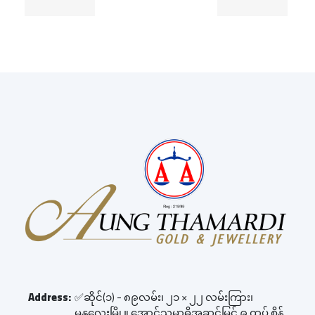
Address:
✅ဆိုင်(၁) - ၈၉လမ်း၊ ၂၁ × ၂၂ လမ်းကြား၊
မန္တလေးမြို့။ အောင်သမာဓိအဆင့်မြင့် ၉ ထပ် စိန်