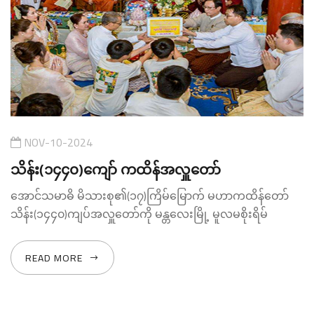
NOV-10-2024
သိန်း(၁၄၄၀)ကျော် ကထိန်အလှူတော်
အောင်သမာဓိ မိသားစု၏(၁၇)ကြိမ်မြောက် မဟာကထိန်တော်
သိန်း(၁၄၄၀)ကျပ်အလှူတော်ကို မန္တလေးမြို့ မူလမစိုးရိမ်
READ MORE