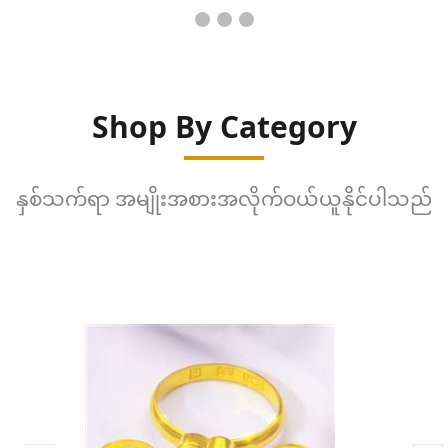
Shop By Category
နှစ်သက်ရာ အမျိုးအစားအလိုက်ဝယ်ယူနိုင်ပါသည်