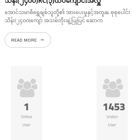
သိန်း(၂၄၀၀)RC(၃)ထပ်ကျောင်းအလှူ
အောင်သမာဓိရွှေချစ်သူတို့၏ အားပေးမှုနှင့်အတူ🙏 စုစုပေါင်း
သိန်း(၂၄၀၀)ကျော် အသစ်တိုးချဲ့ပြုပြင် ဆောက
READ MORE
1
1453
Online
Visitor
User
User